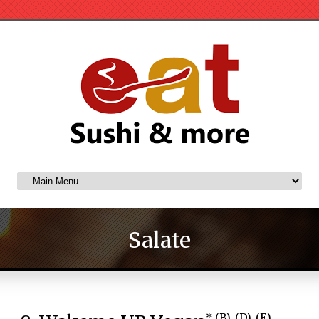
Salate
B
D
E