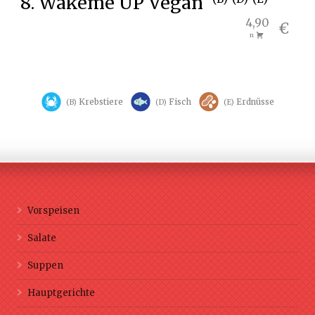
8. Wakeme UP Vegan
4,90
€
n
Krebstiere
Fisch
Erdnüsse
B
D
E
Vorspeisen
Salate
Suppen
Hauptgerichte